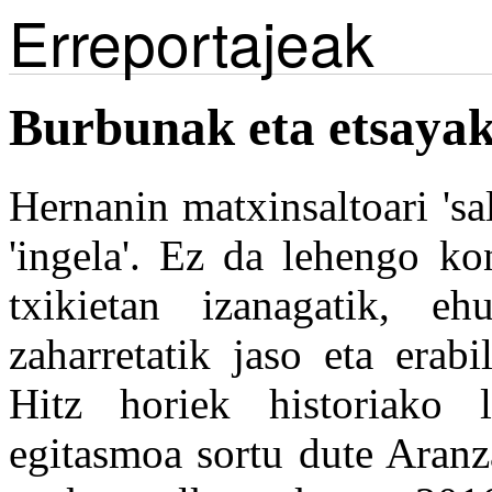
Erreportajeak
Burbunak eta etsaya
Hernanin matxinsaltoari 'sal
'ingela'. Ez da lehengo ko
txikietan izanagatik, e
zaharretatik jaso eta erab
Hitz horiek historiako l
egitasmoa sortu dute Aranz