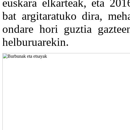
euskara elkarteak, eta 201
bat argitaratuko dira, meh
ondare hori guztia gazteen
helburuarekin.