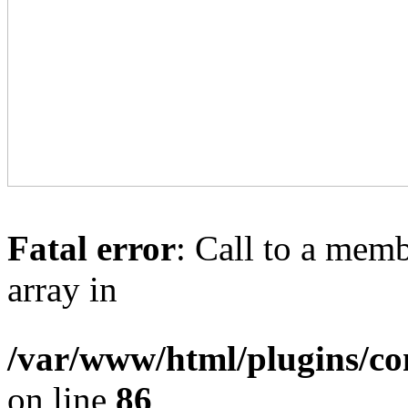
Fatal error
: Call to a memb
array in
/var/www/html/plugins/con
on line
86