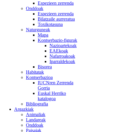
Espezieen zerrenda
Onddoak
Espezieen zerrenda
Bilatzaile aurreratua
Toxikotasuna
Naturguneak
Mapa
Kontserbazio-figurak
Nazioartekoak
EAEkoak
Nafarroakoak
Iparraldekoak
Bisorea
Habitatak
Kontserbazioa
IUCNren Zerrenda
Gorria
Euskal Herriko
katalogoa
Bibliografia
Argazkiak
Animaliak
Landareak
Onddoak
Paisaiak