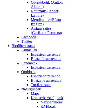
Objektibotik (Antton
Alberdi)
Naturzalia (Ander
Izagirre)
Mendiminez (Eñaut
Izagirre)
Ardura zaitez!
(Garikoitz Perurena)
Facebook
Twitter
Biodibertsitatea
Animaliak
Espezieen zerrenda
Bilatzaile aurreratua
Landareak
Espezieen zerrenda
Onddoak
Espezieen zerrenda
Bilatzaile aurreratua
Toxikotasuna
Naturguneak
Mapa
Kontserbazio-figurak
Nazioartekoak
EAEkoak