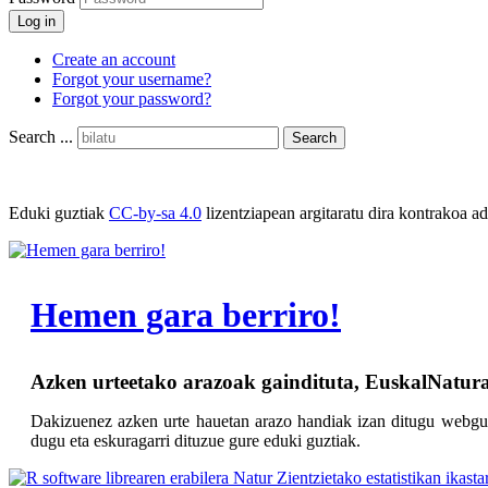
Log in
Create an account
Forgot your username?
Forgot your password?
Search ...
Search
Eduki guztiak
CC-by-sa 4.0
lizentziapean argitaratu dira kontrakoa ad
Hemen gara berriro!
Azken urteetako arazoak gaindituta, EuskalNatura 
Dakizuenez azken urte hauetan arazo handiak izan ditugu webgun
dugu eta eskuragarri dituzue gure eduki guztiak.