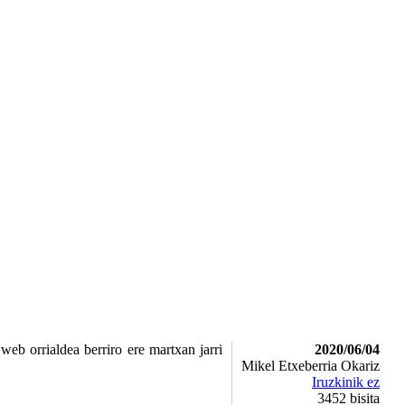
b orrialdea berriro ere martxan jarri
2020/06/04
Mikel Etxeberria Okariz
Iruzkinik ez
3452
bisita