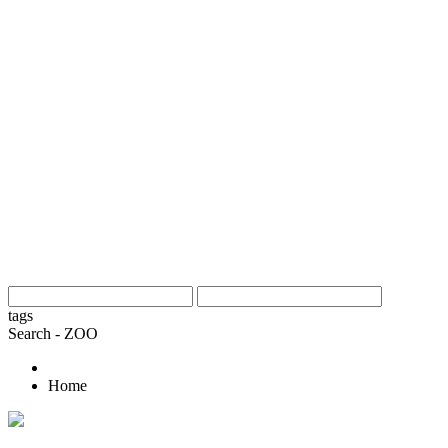
tags
Search - ZOO
Home