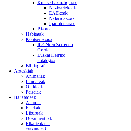
Kontserbazio-figurak
Nazioartekoak
EAEkoak
Nafarroakoak
Iparraldekoak
Bisorea
Habitatak
Kontserbazioa
IUCNren Zerrenda
Gorria
Euskal Herriko
katalogoa
Bibliografia
Argazkiak
Animaliak
Landareak
Onddoak
Paisaiak
Baliabideak
Araudia
Estekak
Liburuak
Dokumentuak
Elkarteak eta
erakundeak