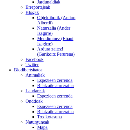
Jardunaldiak
Erreportajeak
Blogak
Objektibotik (Antton
Alberdi)
Naturzalia (Ander
Izagirre)
Mendiminez (Eñaut
Izagirre)
Ardura zaitez!
(Garikoitz Perurena)
Facebook
Twitter
Biodibertsitatea
Animaliak
Espezieen zerrenda
Bilatzaile aurreratua
Landareak
Espezieen zerrenda
Onddoak
Espezieen zerrenda
Bilatzaile aurreratua
Toxikotasuna
Naturguneak
Mapa