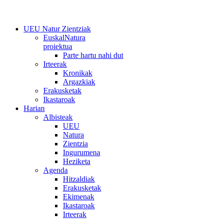
UEU Natur Zientziak
EuskalNatura
proiektua
Parte hartu nahi dut
Irteerak
Kronikak
Argazkiak
Erakusketak
Ikastaroak
Harian
Albisteak
UEU
Natura
Zientzia
Ingurumena
Heziketa
Agenda
Hitzaldiak
Erakusketak
Ekimenak
Ikastaroak
Irteerak