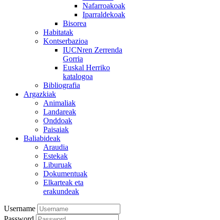
Nafarroakoak
Iparraldekoak
Bisorea
Habitatak
Kontserbazioa
IUCNren Zerrenda
Gorria
Euskal Herriko
katalogoa
Bibliografia
Argazkiak
Animaliak
Landareak
Onddoak
Paisaiak
Baliabideak
Araudia
Estekak
Liburuak
Dokumentuak
Elkarteak eta
erakundeak
Username
Password