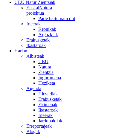
UEU Natur Zientziak
EuskalNatura
proiektua
Parte hartu nahi dut
Irteerak
Kronikak
Argazkiak
Erakusketak
Ikastaroak
Harian
Albisteak
UEU
Natura
Zientzia
Ingurumena
Heziketa
Agenda
Hitzaldiak
Erakusketak
Ekimenak
Ikastaroak
Irteerak
Jardunaldiak
Erreportajeak
Blogak