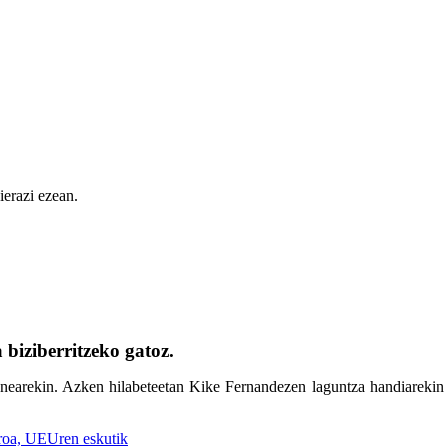
ierazi ezean.
biziberritzeko gatoz.
earekin. Azken hilabeteetan Kike Fernandezen laguntza handiarekin we