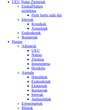
UEU Natur Zientziak
EuskalNatura
proiektua
Parte hartu nahi dut
Irteerak
Kronikak
Argazkiak
Erakusketak
Ikastaroak
Harian
Albisteak
UEU
Natura
Zientzia
Ingurumena
Heziketa
Agenda
Hitzaldiak
Erakusketak
Ekimenak
Ikastaroak
Irteerak
Jardunaldiak
Erreportajeak
Blogak