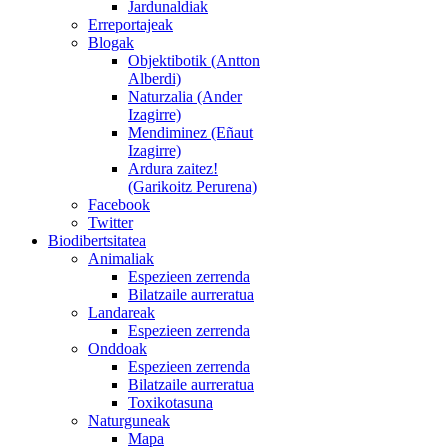
Jardunaldiak
Erreportajeak
Blogak
Objektibotik (Antton
Alberdi)
Naturzalia (Ander
Izagirre)
Mendiminez (Eñaut
Izagirre)
Ardura zaitez!
(Garikoitz Perurena)
Facebook
Twitter
Biodibertsitatea
Animaliak
Espezieen zerrenda
Bilatzaile aurreratua
Landareak
Espezieen zerrenda
Onddoak
Espezieen zerrenda
Bilatzaile aurreratua
Toxikotasuna
Naturguneak
Mapa