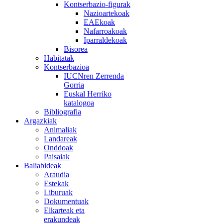
Kontserbazio-figurak
Nazioartekoak
EAEkoak
Nafarroakoak
Iparraldekoak
Bisorea
Habitatak
Kontserbazioa
IUCNren Zerrenda
Gorria
Euskal Herriko
katalogoa
Bibliografia
Argazkiak
Animaliak
Landareak
Onddoak
Paisaiak
Baliabideak
Araudia
Estekak
Liburuak
Dokumentuak
Elkarteak eta
erakundeak