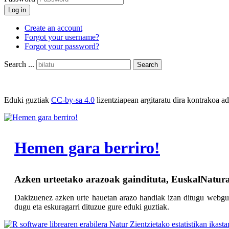
Log in
Create an account
Forgot your username?
Forgot your password?
Search ...
Search
Eduki guztiak
CC-by-sa 4.0
lizentziapean argitaratu dira kontrakoa ad
Hemen gara berriro!
Azken urteetako arazoak gaindituta, EuskalNatura 
Dakizuenez azken urte hauetan arazo handiak izan ditugu webgun
dugu eta eskuragarri dituzue gure eduki guztiak.