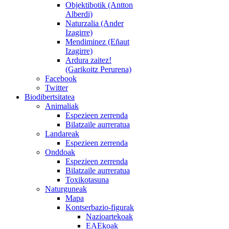
Objektibotik (Antton
Alberdi)
Naturzalia (Ander
Izagirre)
Mendiminez (Eñaut
Izagirre)
Ardura zaitez!
(Garikoitz Perurena)
Facebook
Twitter
Biodibertsitatea
Animaliak
Espezieen zerrenda
Bilatzaile aurreratua
Landareak
Espezieen zerrenda
Onddoak
Espezieen zerrenda
Bilatzaile aurreratua
Toxikotasuna
Naturguneak
Mapa
Kontserbazio-figurak
Nazioartekoak
EAEkoak