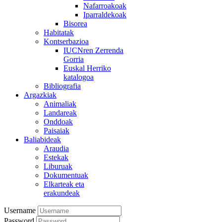
Nafarroakoak
Iparraldekoak
Bisorea
Habitatak
Kontserbazioa
IUCNren Zerrenda
Gorria
Euskal Herriko
katalogoa
Bibliografia
Argazkiak
Animaliak
Landareak
Onddoak
Paisaiak
Baliabideak
Araudia
Estekak
Liburuak
Dokumentuak
Elkarteak eta
erakundeak
Username
Password