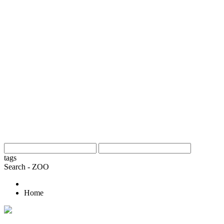
tags
Search - ZOO
Home