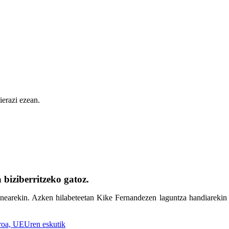
ierazi ezean.
biziberritzeko gatoz.
earekin. Azken hilabeteetan Kike Fernandezen laguntza handiarekin we