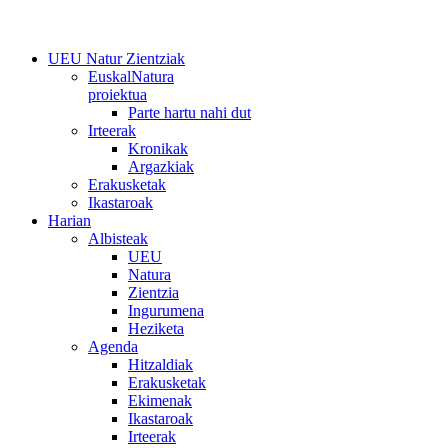
UEU Natur Zientziak
EuskalNatura
proiektua
Parte hartu nahi dut
Irteerak
Kronikak
Argazkiak
Erakusketak
Ikastaroak
Harian
Albisteak
UEU
Natura
Zientzia
Ingurumena
Heziketa
Agenda
Hitzaldiak
Erakusketak
Ekimenak
Ikastaroak
Irteerak