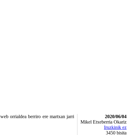
b orrialdea berriro ere martxan jarri
2020/06/04
Mikel Etxeberria Okariz
Iruzkinik ez
3450
bisita