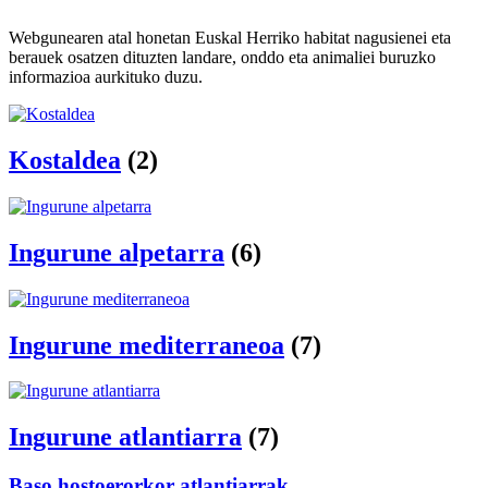
Webgunearen atal honetan Euskal Herriko habitat nagusienei eta
berauek osatzen dituzten landare, onddo eta animaliei buruzko
informazioa aurkituko duzu.
Kostaldea
(2)
Ingurune alpetarra
(6)
Ingurune mediterraneoa
(7)
Ingurune atlantiarra
(7)
Baso hostoerorkor atlantiarrak