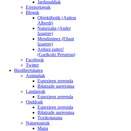
Jardunaldiak
Erreportajeak
Blogak
Objektibotik (Antton
Alberdi)
Naturzalia (Ander
Izagirre)
Mendiminez (Eñaut
Izagirre)
Ardura zaitez!
(Garikoitz Perurena)
Facebook
Twitter
Biodibertsitatea
Animaliak
Espezieen zerrenda
Bilatzaile aurreratua
Landareak
Espezieen zerrenda
Onddoak
Espezieen zerrenda
Bilatzaile aurreratua
Toxikotasuna
Naturguneak
Mapa