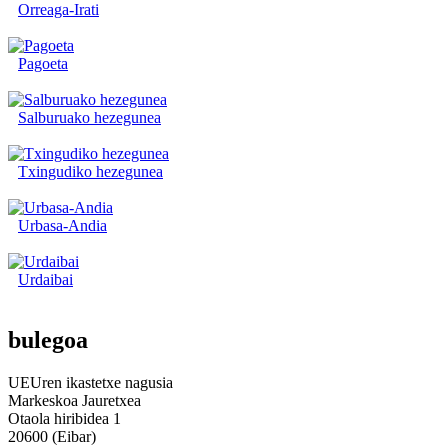
Orreaga-Irati
Pagoeta
Salburuako hezegunea
Txingudiko hezegunea
Urbasa-Andia
Urdaibai
bulegoa
UEUren ikastetxe nagusia
Markeskoa Jauretxea
Otaola hiribidea 1
20600 (Eibar)