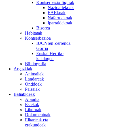
Kontserbazio-figurak
Nazioartekoak
EAEkoak
Nafarroakoak
Iparraldekoak
Bisorea
Habitatak
Kontserbazioa
IUCNren Zerrenda
Gorria
Euskal Herriko
katalogoa
Bibliografia
Argazkiak
Animaliak
Landareak
Onddoak
Paisaiak
Baliabideak
Araudia
Estekak
Liburuak
Dokumentuak
Elkarteak eta
erakundeak