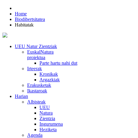
Home
Biodibertsitatea
Habitatak
UEU Natur Zientziak
EuskalNatura
proiektua
Parte hartu nahi dut
Irteerak
Kronikak
Argazkiak
Erakusketak
Ikastaroak
Harian
Albisteak
UEU
Natura
Zientzia
Ingurumena
Heziketa
Agenda