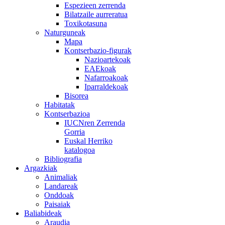
Espezieen zerrenda
Bilatzaile aurreratua
Toxikotasuna
Naturguneak
Mapa
Kontserbazio-figurak
Nazioartekoak
EAEkoak
Nafarroakoak
Iparraldekoak
Bisorea
Habitatak
Kontserbazioa
IUCNren Zerrenda
Gorria
Euskal Herriko
katalogoa
Bibliografia
Argazkiak
Animaliak
Landareak
Onddoak
Paisaiak
Baliabideak
Araudia