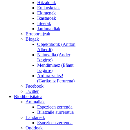
Hitzaldiak
Erakusketak
Ekimenak
Ikastaroak
Irteerak
Jardunaldiak
Erreportajeak
Blogak
Objektibotik (Antton
Alberdi)
Naturzalia (Ander
Izagirre)
Mendiminez (Eñaut
Izagirre)
Ardura zaitez!
(Garikoitz Perurena)
Facebook
Twitter
Biodibertsitatea
Animaliak
Espezieen zerrenda
Bilatzaile aurreratua
Landareak
Espezieen zerrenda
Onddoak