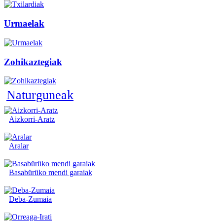
Urmaelak
Zohikaztegiak
Naturguneak
Aizkorri-Aratz
Aralar
Basabürüko mendi garaiak
Deba-Zumaia