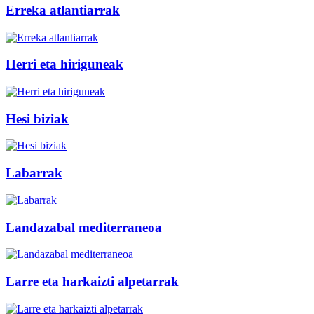
Erreka atlantiarrak
Herri eta hiriguneak
Hesi biziak
Labarrak
Landazabal mediterraneoa
Larre eta harkaizti alpetarrak