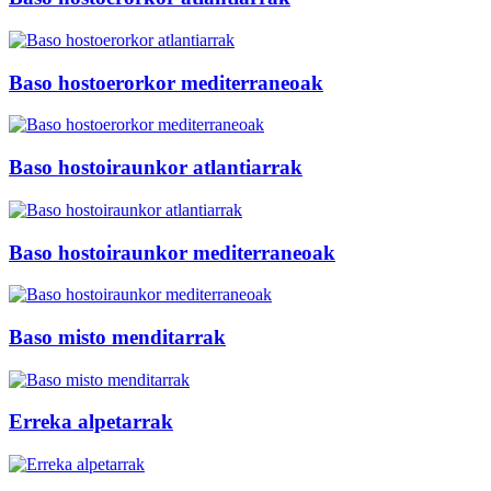
Baso hostoerorkor mediterraneoak
Baso hostoiraunkor atlantiarrak
Baso hostoiraunkor mediterraneoak
Baso misto menditarrak
Erreka alpetarrak