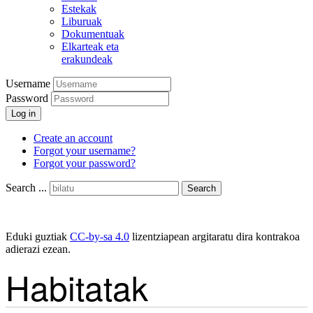
Estekak
Liburuak
Dokumentuak
Elkarteak eta
erakundeak
Username
Password
Log in
Create an account
Forgot your username?
Forgot your password?
Search ...
Search
Eduki guztiak
CC-by-sa 4.0
lizentziapean argitaratu dira kontrakoa
adierazi ezean.
Habitatak