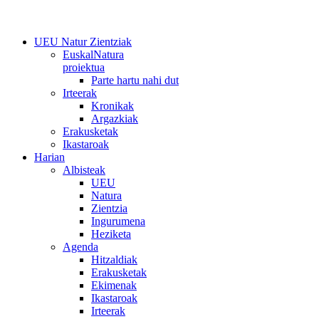
UEU Natur Zientziak
EuskalNatura
proiektua
Parte hartu nahi dut
Irteerak
Kronikak
Argazkiak
Erakusketak
Ikastaroak
Harian
Albisteak
UEU
Natura
Zientzia
Ingurumena
Heziketa
Agenda
Hitzaldiak
Erakusketak
Ekimenak
Ikastaroak
Irteerak