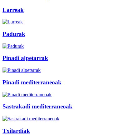
Larreak
Padurak
Pinadi alpetarrak
Pinadi mediterraneoak
Sastrakadi mediterraneoak
Txilardiak